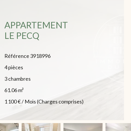
APPARTEMENT
LE PECQ
Référence
3918996
4 pièces
3 chambres
61.06
m²
1 100 € / Mois (Charges comprises)