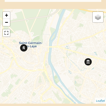
+
−
Leaflet