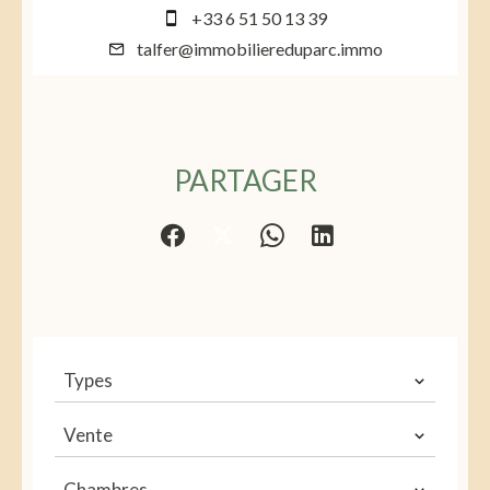
+33 6 51 50 13 39
talfer@immobiliereduparc.immo
PARTAGER
Types
Vente
Chambres