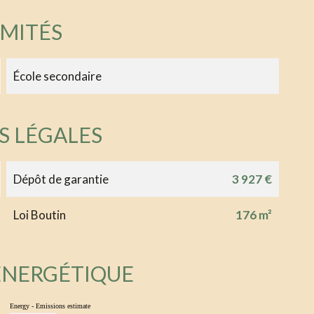
IMITÉS
École secondaire
S LÉGALES
Dépôt de garantie
3 927 €
Loi Boutin
176 m²
 ÉNERGÉTIQUE