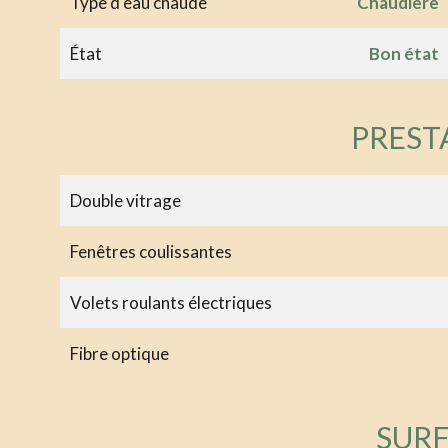
Type d'eau chaude
Chaudière
État
Bon état
PREST
Double vitrage
Fenêtres coulissantes
Volets roulants électriques
Fibre optique
SUR