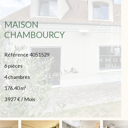
MAISON
CHAMBOURCY
Référence
4051529
6 pièces
4 chambres
176.40
m²
3 927 € / Mois