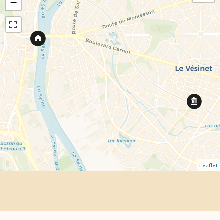
−
Leaflet