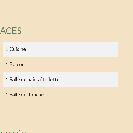
FACES
1 Cuisine
1 Balcon
1 Salle de bains / toilettes
1 Salle de douche