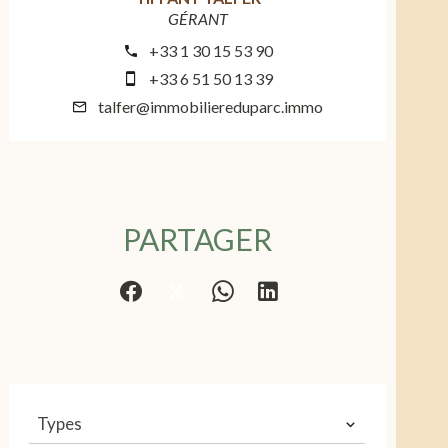
GÉRANT
+33 1 30 15 53 90
+33 6 51 50 13 39
talfer@immobiliereduparc.immo
PARTAGER
Types