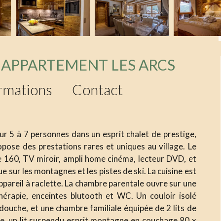
 APPARTEMENT LES ARCS
rmations
Contact
 5 à 7 personnes dans un esprit chalet de prestige,
opose des prestations rares et uniques au village. Le
e 160, TV miroir, ampli home cinéma, lecteur DVD, et
sur les montagnes et les pistes de ski. La cuisine est
ppareil à raclette. La chambre parentale ouvre sur une
thérapie, enceintes blutooth et WC. Un couloir isolé
douche, et une chambre familiale équipée de 2 lits de
de, un lit suspendu esprit montagne en couchage 80 x